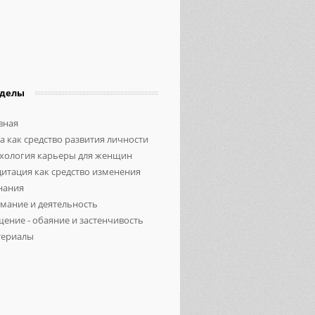
зделы
вная
а как средство развития личности
хология карьеры для женщин
итация как средство изменения
нания
мание и деятельность
ение - обаяние и застенчивость
ериалы