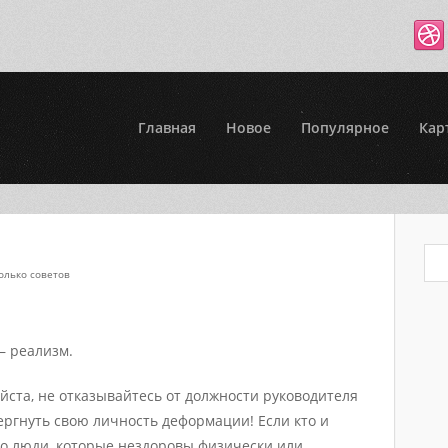
Главная
Новое
Популярное
Кар
олько советов
– реализм.
йста, не отказывайтесь от должности руководителя
ергнуть свою личность деформации! Если кто и
то люди, которые нездоровы физически или