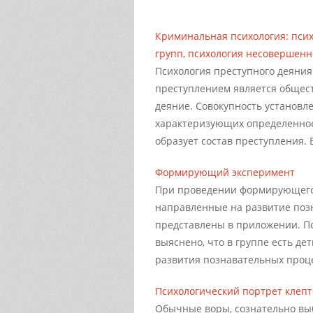
Криминальная психология: псих
групп, психология несовершенн
Психология преступного деяния
преступлением является общест
деяние. Совокупность установл
характеризующих определенное
образует состав преступления. В
Формирующий эксперимент
При проведении формирующего 
направленные на развитие позн
представлены в приложении. П
выяснено, что в группе есть де
развития познавательных проце
Психологический портрет клеп
Обычные воры, сознательно вы