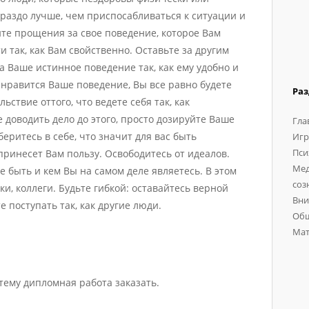
ораздо лучше, чем приспосабливаться к ситуации и
ите прощения за свое поведение, которое Вам
и так, как Вам свойственно. Оставьте за другим
 Ваше истинное поведение так, как ему удобно и
е нравится Ваше поведение, Вы все равно будете
Ра
ствие оттого, что ведете себя так, как
е доводить дело до этого, просто дозируйте Ваше
Гла
еритесь в себе, что значит для вас быть
Игр
Пси
принесет Вам пользу. Освободитесь от идеалов.
Мед
те быть и кем Вы на самом деле являетесь. В этом
соз
ки, коллеги. Будьте гибкой: оставайтесь верной
Вни
е поступать так, как другие люди.
Общ
Мат
тему дипломная работа заказать.