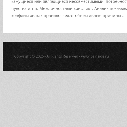
кажущиеся или являющиеся несовместимыми: потребност
чувства и т.п. Межличностный конфликт. Анализ показыва
конфликтов, как правило, лежат объективные причины ...
Copyright © 2026 - All Rights Reserved - www.psinside.ru