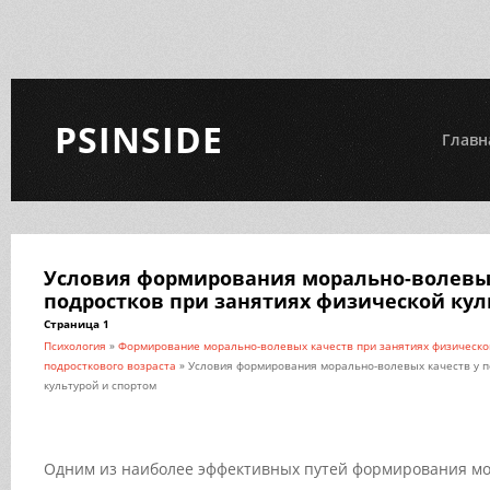
PSINSIDE
Главн
Условия формирования морально-волевых
подростков при занятиях физической кул
Страница 1
Психология
»
Формирование морально-волевых качеств при занятиях физической
подросткового возраста
» Условия формирования морально-волевых качеств у п
культурой и спортом
Одним из наиболее эффективных путей формирования мо