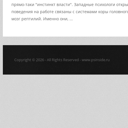
прямо-таки "инстинкт власти". Западные психологи откры
поведения на работе связаны с системами коры головно
мозг рептилий. Именно они, ...
Copyright © 2026 - All Rights Reserved - www.psinside.ru