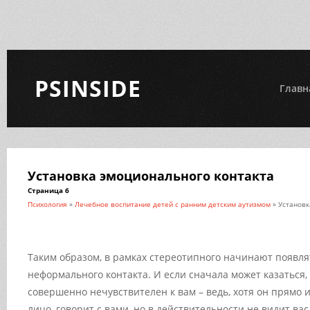
PSINSIDE
Главн
Установка эмоционального контакта
Страница 6
Психология
»
Лечебное воспитание детей с ранним детским аутизмом
» Установк
Таким образом, в рамках стереотипного начинают появля
неформального контакта. И если сначала может казаться, 
совершенно нечувствителен к вам – ведь, хотя он прямо 
лицо, говорит с вами, но в действительности не видит вас