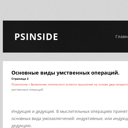
PSINSIDE
Главн
Основные виды умственных операций.
Страница 2
Психология
»
Выявление логического аспекта мышления на основе двух возраст
умственных операций.
Индукция и дедукция. В мыслительных операциях принят
основных вида умозаключений: индуктивные, или индукци
дедукцию.