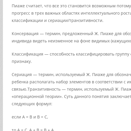
Пиаже считает, что все это становится возможным потому
прогресс в трех важных областях интеллектуального рост
классификации и сериации/транзитивности.
Консервация — термин, предложенный Ж. Пиаже для обо
индивида видеть неизменное на фоне видимых (кажущихс
Классификация — способность классифицировать группу 
признаку.
Сериация — термин, используемый Ж. Пиаже для обозна
ребенка располагать набор элементов в соответствии с
связью.Транзитивность — термин, используемый Ж. Пиаж
«операционной теории». Суть данного понятия заключае
следующих формул:
если А = В и В = С,
то А = С, А + В = В + А.