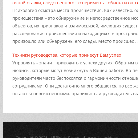
очной ставки, следственного эксперимента, обыска и опо
Психология осмотра места происшествия. Как известно, о
происшествия – это обнаружение и непосредственное и
объектов, их признаков и взаимосвязей, имеющих сущес
расследования происшествия и находящихся в пространст
произошло или обнаружены его следы. Место происшес ..
Техники руководства, которые принесут Вам успех
Управлять - значит приводить к успеху других! Обратим
нюансы, которые могут возникнуть в Вашей работе. Во-п
руководители часто беспокоятся о гармоничности отнош
сотрудниками. Они достаточно много общаются, но все ж
остаются невыясненными: правильно ли руководитель выб
Copyright © 2026 - All Rights Reserved - www.psinside.ru