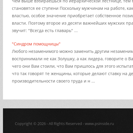
Чем выше взбираешься по иерархической лестнице, тем 
становятся ее ступени Поскольку мужчинам на работе, ка
властью, особое значение приобретает собственное поз
власти. Поэтому второе из десяти важнейших мужских пр
звучит: "Всегда есть главарь" ...
"Синдром помощницы"
Любого незаменимого можно заменить другим незаменим
воспринимали не как Золушку, а как лидера, говорите о Ва
чего они Вам стоили, что Вам пришлось для этого испыта
что так говорят те женщины, которые делают ставку на д
производительности своего труда и н ...
Copyright © 2026 - All Rights Reserved - www.psinside.ru