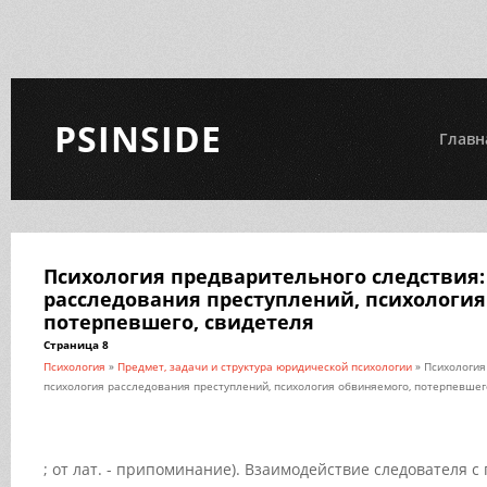
PSINSIDE
Главн
Психология предварительного следствия:
расследования преступлений, психология
потерпевшего, свидетеля
Страница 8
Психология
»
Предмет, задачи и структура юридической психологии
» Психология
психология расследования преступлений, психология обвиняемого, потерпевшег
; от лат. - припоминание). Взаимодействие следователя 