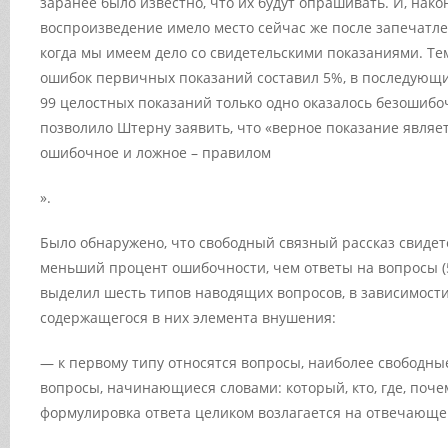
заранее было известно, что их будут опрашивать. И, нако
воспроизведение имело место сейчас же после запечатлен
когда мы имеем дело со свидетельскими показаниями. Те
ошибок первичных показаний составил 5%, в последующих
99 целостных показаний только одно оказалось безошибоч
позволило Штерну заявить, что «
верное показание являет
ошибочное и ложное – правилом
».
Было обнаружено, что свободный связный рассказ свидет
меньший процент ошибочности, чем ответы на вопросы (
выделил шесть типов наводящих вопросов, в зависимости
содержащегося в них элемента внушения:
— к первому типу относятся вопросы, наиболее свободные
вопросы, начинающиеся словами: который, кто, где, почем
формулировка ответа целиком возлагается на отвечающе