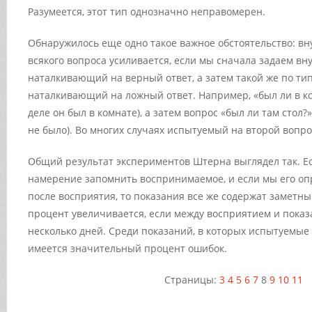
Разумеется, этот тип однозначно неправомерен.
Обнаружилось еще одно такое важное обстоятельство: в
всякого вопроса усиливается, если мы сначала задаем в
наталкивающий на верный ответ, а затем такой же по т
наталкивающий на ложный ответ. Например, «был ли в к
деле он был в комнате), а затем вопрос «был ли там стол?»
не было). Во многих случаях испытуемый на второй вопрос
Общий результат экспериментов Штерна выглядел так. Ес
намерение запомнить воспринимаемое, и если мы его о
после восприятия, то показания все же содержат заметны
процент увеличивается, если между восприятием и пока
несколько дней. Среди показаний, в которых испытуемые
имеется значительный процент ошибок.
Страницы:
3
4
5
6
7
8
9
10
11