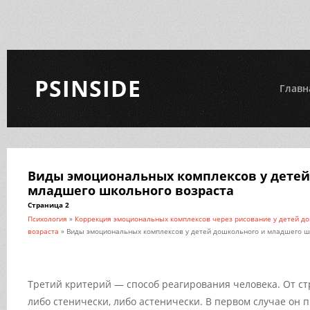
PSINSIDE
Главн
Виды эмоциональных комплексов у детей
младшего школьного возраста
Страница 2
Психология
»
Коррекция эмоциональных комплексов через рисование у детей д
возраста
» Виды эмоциональных комплексов у детей дошкольного и младшего ш
Третий критерий — способ реагирования человека. От ст
либо стенически, либо астенически. В первом случае он