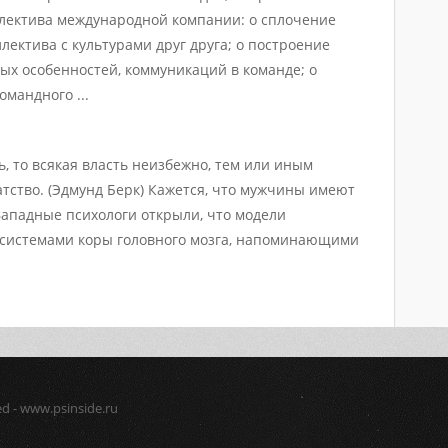
ллектива международной компании: o сплочение
лектива с культурами друг друга; o построение
ных особенностей, коммуникаций в команде; o
мандного ...
ть, то всякая власть неизбежно, тем или иным
атство. (Эдмунд Берк) Кажется, что мужчины имеют
Западные психологи открыли, что модели
с системами коры головного мозга, напоминающими
ed - www.psinside.ru