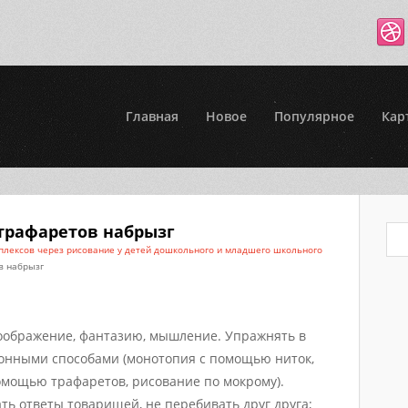
Главная
Новое
Популярное
Кар
трафаретов набрызг
лексов через рисование у детей дошкольного и младшего школьного
в набрызг
воображение, фантазию, мышление. Упражнять в
нными способами (монотопия с помощью ниток,
омощью трафаретов, рисование по мокрому).
ь ответы товарищей, не перебивать друг друга;