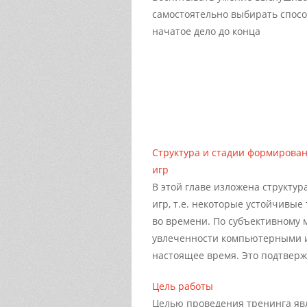
самостоятельно выбирать спосо
начатое дело до конца
Структура и стадии формирова
игр
В этой главе изложена структу
игр, т.е. некоторые устойчивы
во времени. По субъективному 
увлеченности компьютерными и
настоящее время. Это подтвержд
Цель работы
Целью проведения тренинга яв