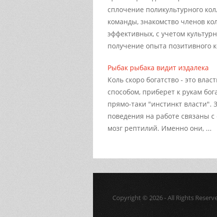
сплочение поликультурного ко
команды, знакомство членов кол
эффективных, с учетом культур
получение опыта позитивного ко
Рыбак рыбака видит издалека
Коль скоро богатство - это влас
способом, приберет к рукам бог
прямо-таки "инстинкт власти". 
поведения на работе связаны 
мозг рептилий. Именно они, ...
Copyright © 2026 - All Rights Reserv