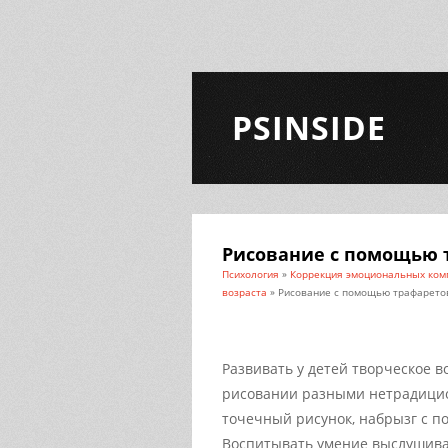
PSINSIDE
Рисование с помощью 
Психология
»
Коррекция эмоциональных комп
возраста
» Рисование с помощью трафарето
Развивать у детей творческое 
рисовании разными нетрадицио
точечный рисунок, набрызг с п
Воспитывать умение выслушиват