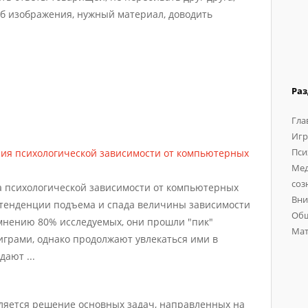
б изображения, нужный материал, доводить
Ра
Гла
Игр
Пси
ния психологической зависимости от компьютерных
Мед
соз
ра психологической зависимости от компьютерных
Вни
е тенденции подъема и спада величины зависимости
Общ
мнению 80% исследуемых, они прошли "пик"
Мат
грами, однако продолжают увлекаться ими в
ают ...
ляется решение основных задач, направленных на