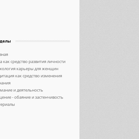
зделы
вная
а как средство развития личности
хология карьеры для женщин
итация как средство изменения
нания
мание и деятельность
ение - обаяние и застенчивость
ериалы