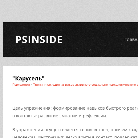
PSINSIDE
Главн
"Карусель"
Психология
»
Тренинг как один из видов активного социально-психологического 
Цель упражнения: формирование навыков быстрого реаг
в контакты; развитие эмпатии и рефлексии.
В упражнении осуществляется серия встреч, причем каж
человеком. Инструкция: легко войти в контакт, поддержат