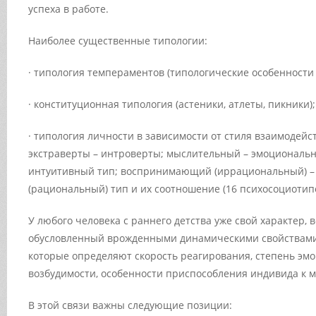
успеха в работе.
Наиболее существенные типологии:
· типология темпераментов (типологические особенности
· конституционная типология (астеники, атлеты, пикники);
· типология личности в зависимости от стиля взаимодейст
экстраверты – интроверты; мыслительный – эмоционал
интуитивный тип; воспринимающий (иррациональный) 
(рациональный) тип и их соотношение (16 психосоциотипо
У любого человека с раннего детства уже свой характер, 
обусловленный врожденными динамическими свойствами
которые определяют скорость реагирования, степень эм
возбудимости, особенности приспособления индивида к м
В этой связи важны следующие позиции: