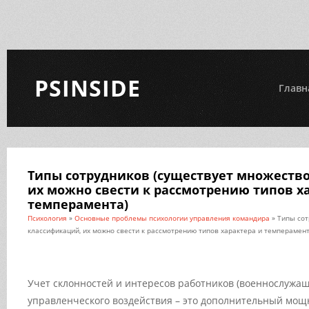
PSINSIDE
Главн
Типы сотрудников (существует множеств
их можно свести к рассмотрению типов х
темперамента)
Психология
»
Основные проблемы психологии управления командира
» Типы сот
классификаций, их можно свести к рассмотрению типов характера и темперамент
Учет склонностей и интересов работников (военнослужа
управленческого воздействия – это дополнительный мо