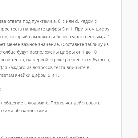
а ответа под пунктами а, б, с или d. Рядом с
рос теста напишите цифры 5 и 1. При этом цифру
том, который вам кажется более существенным, а 1
ет менее важное значение. (Составьте таблицу из
 столбце будут расположены цифры от 1 до 10,
ов тес-га, на первой строке разместятся буквы а,
 Для каждого из вопросов теста впишите в
ветам ячейки цифры 5 и 1.)
:
ет общение с людьми с. Позволяет действовать
четкими обязанностями
: