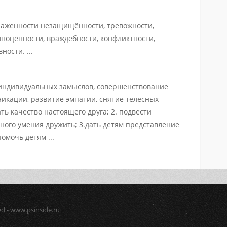
раженности незащищённости, тревожности,
лноценности, враждебности, конфликтности,
ости. ...
 индивидуальных замыслов, совершенствование
икации, развитие эмпатии, снятие телесных
ть качество настоящего друга; 2. подвести
ного умения дружить; 3.дать детям представление
омочь детям ...
ed - www.psinside.ru