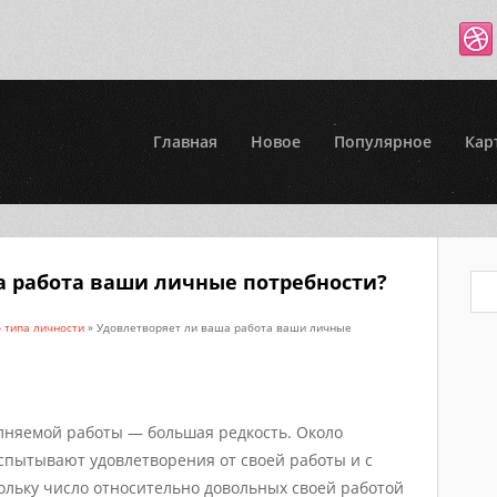
Главная
Новое
Популярное
Кар
а работа ваши личные потребности?
 типа личности
» Удовлетворяет ли ваша работа ваши личные
лняемой работы — большая редкость. Около
спытывают удовлетворения от своей работы и с
ольку число относительно довольных своей работой