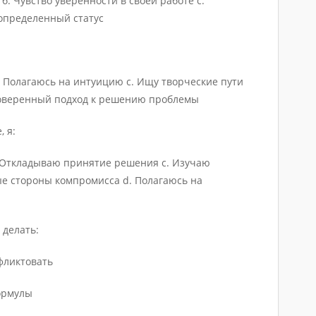
б. Чувство уверенности в своей работе с.
определенный статус
. Полагаюсь на интуицию с. Ищу творческие пути
роверенный подход к решению проблемы
, я:
. Откладываю принятие решения с. Изучаю
е стороны компромисса d. Полагаюсь на
 делать:
нфликтовать
ормулы