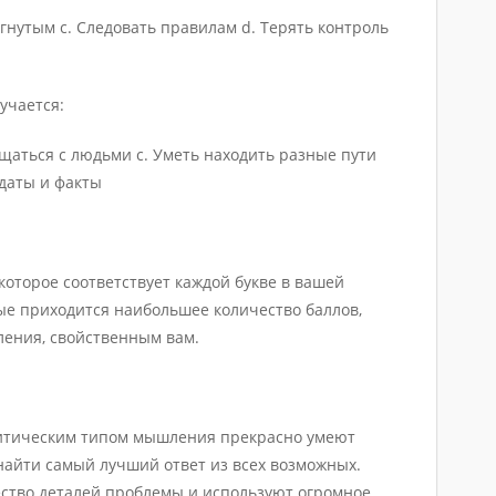
ргнутым с. Следовать правилам d. Терять контроль
учается:
бщаться с людьми с. Уметь находить разные пути
даты и факты
которое соответствует каждой букве в вашей
рые приходится наибольшее количество баллов,
ления, свойственным вам.
литическим типом мышления прекрасно умеют
найти самый лучший ответ из всех возможных.
ство деталей проблемы и используют огромное