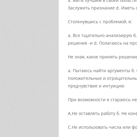
а. Быть лучшим в своей области 
Заслужить признание d. Иметь 
Столкнувшись с проблемой, я:
а. Всe тщательно анализирую б
решения -и d. Полагаюсь на п
Не зная, какое принять решение
а. Пытаюсь найти аргументы б
положительные и отрицательны
предчувствие и интуицию
При возможности я стараюсь не
А.Не оставлять работу б. Не ко
С.Не использовать числа или ф