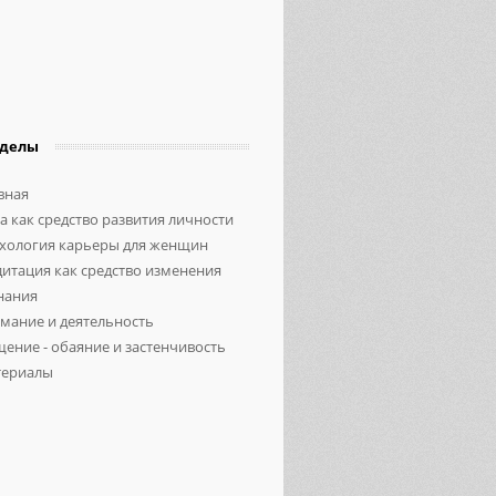
зделы
вная
а как средство развития личности
хология карьеры для женщин
итация как средство изменения
нания
мание и деятельность
ение - обаяние и застенчивость
ериалы