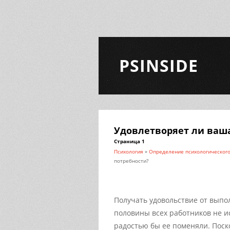
PSINSIDE
Удовлетворяет ли ваш
Страница 1
Психология
»
Определение психологического
потребности?
Получать удовольствие от выпо
половины всех работников не и
радостью бы ее поменяли. Поск