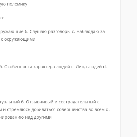
ную полемику
о:
 окружающие б. Слушаю разговоры с. Наблюдаю за
ю с окружающими
л б. Особенности характера людей с. Лица людей d.
туальный б. Отзывчивый и сострадательный с.
 и стремлюсь добиваться совершенства во всем d.
нированию над другими