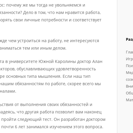
ос: почему же мы тогда не увольняемся и
анности? Дело в том, что нам нравится работа,
ворять свои личные потребности и соответствует
Ра
жде чем устроиться на работу, не интересуются
аниматься тем или иным делом.
Гла
Игр
а в университете Южной Каролины доктор Алан
Пси
кторов, обуславливающих удовлетворенность
Мед
ыре основных типа мышления. Если наш тип
соз
нашим обязанностям по работе, скорее всего мы
Вни
налами.
Общ
Мат
ьствия от выполнения своих обязанностей и
адеясь, что другая работа позволит вам наконец
т пройти следующий тест. Он разработан доктором
 почти 6 лет занимался изучением этого вопроса.