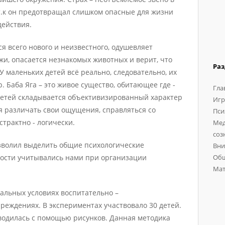
т.к он предотвращал слишком опасные для жизни
действия.
я всего нового и неизвестного, одушевляет
и, опасается незнакомых животных и верит, что
Ра
 У маленьких детей всё реально, следовательно, их
. Баба Яга – это живое существо, обитающее где -
Гла
 детей складывается объективизированный характер
Игр
ся различать свои ощущения, справляться со
Пси
трактно - логически.
Мед
соз
зволил выделить общие психологические
Вни
ности учитывались нами при организации
Общ
Мат
альных условиях воспитательно –
реждениях. В экспериментах участвовало 30 детей.
водилась с помощью рисунков. Данная методика