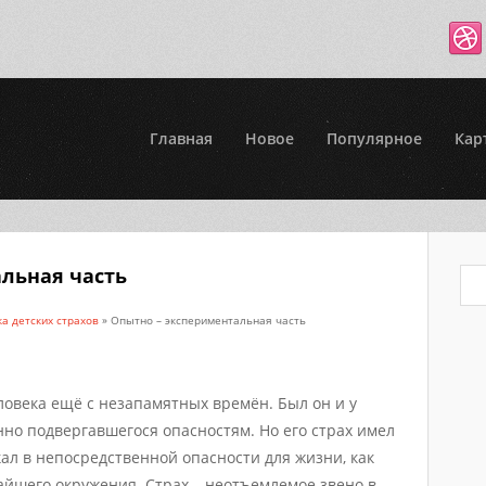
Главная
Новое
Популярное
Кар
льная часть
а детских страхов
» Опытно – экспериментальная часть
еловека ещё с незапамятных времён. Был он и у
нно подвергавшегося опасностям. Но его страх имел
ал в непосредственной опасности для жизни, как
жайшего окружения. Страх – неотъемлемое звено в