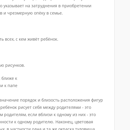
то указывает на затруднения в приобретении
в и чрезмерную опёку в семье.
ь всех, с кем живёт ребёнок.
ью рисунков.
 ближе к
и к папе
 значение порядок и близость расположения фигур
 ребёнок рисует себя между родителями - это
м родителям, если вблизи к одному из них - это
ности к одному родителю. Наконец, цветовая
ых, в частности одна и та же окраска туловища,