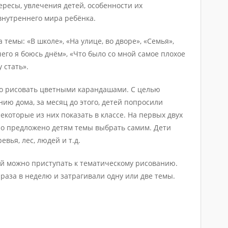
ересы, увлечения детей, особенности их
внутреннего мира ребёнка.
темы: «В школе», «На улице, во дворе», «Семья»,
его я боюсь днём», «Что было со мной самое плохое
 стать».
о рисовать цветными карандашами. С целью
ию дома, за месяц до этого, детей попросили
екоторые из них показать в классе. На первых двух
ло предложено детям темы выбрать самим. Дети
вья, лес, людей и т.д.
й можно приступать к тематическому рисованию.
раза в неделю и затрагивали одну или две темы.