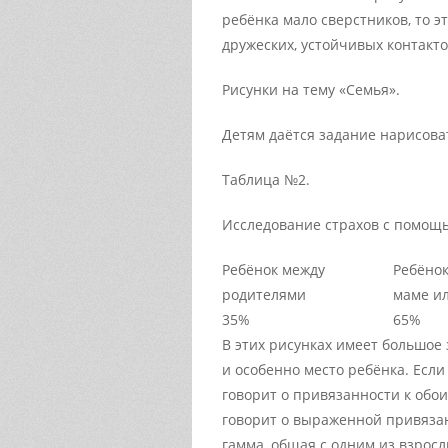
ребёнка мало сверстников, то э
дружеских, устойчивых контакто
Рисунки на тему «Семья».
Детям даётся задание нарисоват
Таблица №2.
Исследование страхов с помощ
Ребёнок между
Ребёнок
родителями
маме ил
35%
65%
В этих рисунках имеет большое
и особенно место ребёнка. Если
говорит о привязанности к обои
говорит о выраженной привязан
гамма, общая с одним из взросл