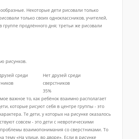
ообразные. Некоторые дети рисовали только
 рисовали только своих одноклассников, учителей,
в группе продлённого дня; третьи же рисовали
ью рисунков.
друзей среди
Нет друзей среди
тников
сверстников
35%
амое важное то, как ребёнок взаимно располагает
дети, которые рисуют себя в центре группы - это
арактера. Те дети, у которых на рисунке оказалось
ствуют совсем - это дети с невротическими
 проблемы взаимопонимания со сверстниками. То
а тему «На улице, во дворе». Если в рисунке