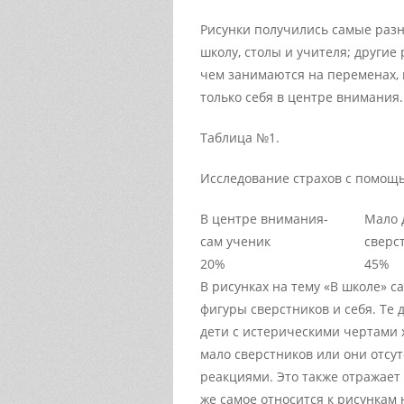
Рисунки получились самые разн
школу, столы и учителя; другие
чем занимаются на переменах, 
только себя в центре внимания.
Таблица №1.
Исследование страхов с помощ
В центре внимания-
Мало 
сам ученик
сверс
20%
45%
В рисунках на тему «В школе» с
фигуры сверстников и себя. Те 
дети с истерическими чертами х
мало сверстников или они отсут
реакциями. Это также отражает
же самое относится к рисункам н