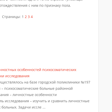
отождествления с ним по признаку пола.
Страницы:
1
2
3
4
чностных особенностей психосоматических
ики исследования
уществлялось на базе городской поликлиники №197
я – психосоматические больные районной
вания – личностные особенности
ль исследования – изучить и сравнить личностные
больных. Задачи иссле ...