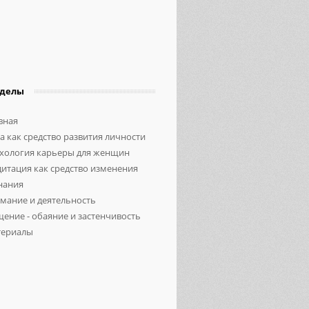
зделы
вная
а как средство развития личности
хология карьеры для женщин
итация как средство изменения
нания
мание и деятельность
ение - обаяние и застенчивость
ериалы