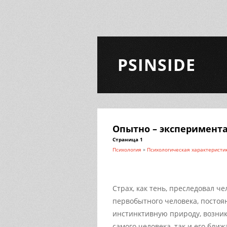
PSINSIDE
Опытно – эксперимента
Страница 1
Психология
»
Психологическая характеристик
Страх, как тень, преследовал ч
первобытного человека, постоя
инстинктивную природу, возник
самого человека, так и его бли