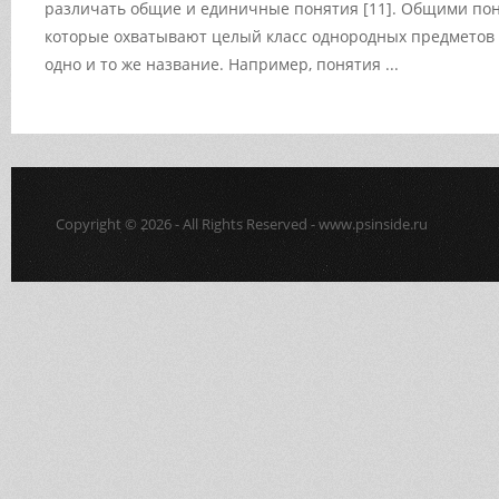
различать общие и единичные понятия [11]. Общими пон
которые охватывают целый класс однородных предметов
одно и то же название. Например, понятия ...
Copyright © 2026 - All Rights Reserved - www.psinside.ru