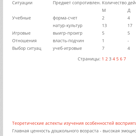
Ситуации
Предмет сопротивлен.
Количество дей
М
Д
Учебные
форма-счет
2
4
натур-культур
13
17
Игровые
выигр-проигр
5
5
Отношения
власть-подчин
1
-
Выбор ситуац
учеб-игровые
7
4
Страницы:
1
2
3
4
5
6
7
Теоретические аспекты изучения особенностей восприят
Главная ценность дошкольного возраста - высокая эмоци