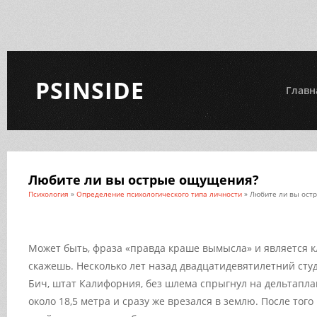
PSINSIDE
Главн
Любите ли вы острые ощущения?
Психология
»
Определение психологического типа личности
» Любите ли вы ост
Может быть, фраза «правда краше вымысла» и является к
скажешь. Несколько лет назад двадцатидевятилетний студ
Бич, штат Калифорния, без шлема спрыгнул на дельтапла
около 18,5 метра и сразу же врезался в землю. После того