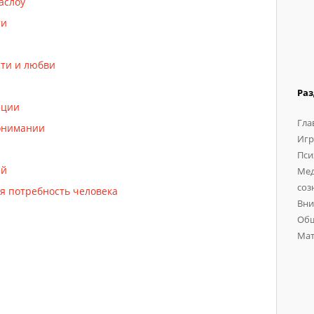
аслоу
ти
ти и любви
Ра
ации
Гла
понимании
Игр
Пси
ей
Мед
соз
я потребность человека
Вни
Общ
Мат