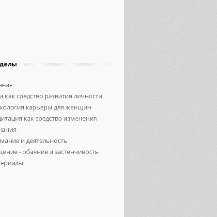
зделы
вная
а как средство развития личности
хология карьеры для женщин
итация как средство изменения
нания
мание и деятельность
ение - обаяние и застенчивость
ериалы