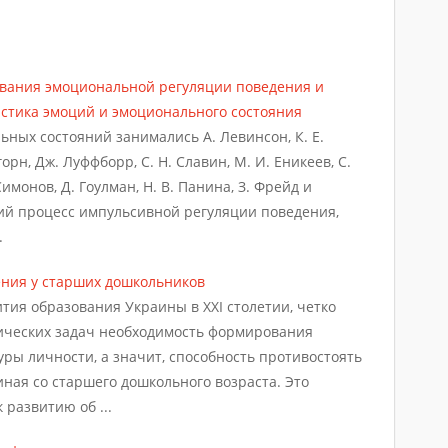
ования эмоциональной регуляции поведения и
стика эмоций и эмоционального состояния
ных состояний занимались А. Левинсон, К. Е.
орн, Дж. Луффборр, С. Н. Славин, М. И. Еникеев, С.
 Симонов, Д. Гоулман, Н. В. Панина, З. Фрейд и
кий процесс импульсивной регуляции поведения,
.
ния у старших дошкольников
тия образования Украины в XXI столетии, четко
гических задач необходимость формирования
уры личности, а значит, способность противостоять
ная со старшего дошкольного возраста. Это
 развитию об ...