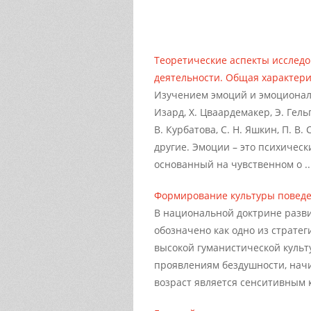
Теоретические аспекты исслед
деятельности. Общая характери
Изучением эмоций и эмоциональ
Изард, Х. Цваардемакер, Э. Гельг
В. Курбатова, С. Н. Яшкин, П. В.
другие. Эмоции – это психичес
основанный на чувственном о ..
Формирование культуры поведе
В национальной доктрине разви
обозначено как одно из страте
высокой гуманистической культ
проявлениям бездушности, начи
возраст является сенситивным к