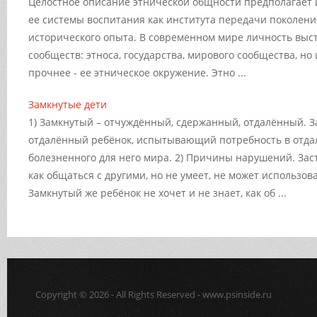
Целостное описание этнической общности предполагает 
ее системы воспитания как института передачи поколени
исторического опыта. В современном мире личность выс
сообществ: этноса, государства, мирового сообщества, но
прочнее - ее этническое окружение. Этно ...
Замкнутые дети
1) Замкнутый – отчуждённый, сдержанный, отдалённый. З
отдалённый ребёнок, испытывающий потребность в отда
болезненного для него мира. 2) Причины нарушений. Зас
как общаться с другими, но не умеет, не может использов
Замкнутый же ребёнок не хочет и не знает, как об ...
Copyright © 2026 - All Rights Reserved - www.psinside.ru