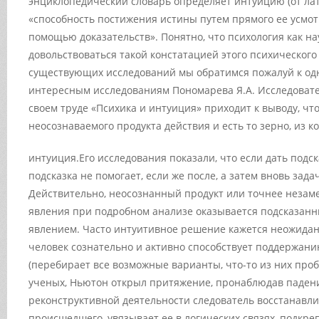
энциклопедический словарь определяет интуицию (от лат
«способность постижения истины путем прямого ее усмот
помощью доказательств». Понятно, что психология как на
довольствоваться такой констатацией этого психического
существующих исследований мы обратимся пожалуй к од
интересным исследованиям Пономарева Я.А. Исследовате
своем труде «Психика и интуиция» приходит к выводу, чт
неосознаваемого продукта действия и есть то зерно, из к
интуиция.
Его исследования показали, что если дать подск
подсказка не помогает, если же после, а затем вновь зада
Действительно, неосознанный продукт или точнее незам
явления при подробном анализе оказывается подсказанн
явлением. Часто интуитивное решение кажется неожидан
человек сознательно и активно способствует поддержан
(перебирает все возможные варианты, что-то из них пробу
ученых, Ньютон открыл притяжение, пронаблюдав падение 
реконструктивной деятельности следователь восстанавли
происшедшего, увязывает ее в логических связях, подкре