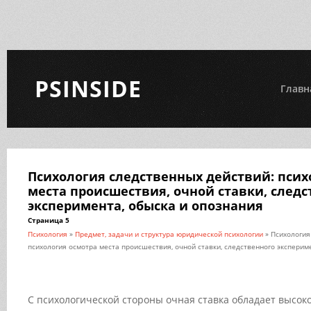
PSINSIDE
Главн
Психология следственных действий: псих
места происшествия, очной ставки, следс
эксперимента, обыска и опознания
Страница 5
Психология
»
Предмет, задачи и структура юридической психологии
» Психология
психология осмотра места происшествия, очной ставки, следственного эксперим
С психологической стороны очная ставка обладает высок