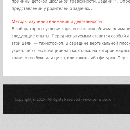
причины детской школьной тревожности. Задачи: 1. Опр
представлений у родителей о задачах, ...
Методы изучения внимания и деятельности
В лабораторных условиях для выяснения объема вниман
следующие опыты. Перед испытуемым ставится особый а
этой цели, — тахистоскоп. В середине вертикальной плос
укрепляется экспозиционная карточка, на которой нарис
количество букв или цифр, или каких-либо фигурок. Пере .
Copyright © 2026 - All Rights Reserved - www.psinside.ru