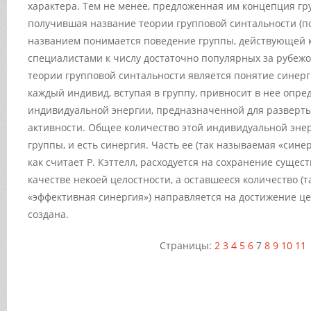
характера. Тем не менее, предложенная им концепция гр
получившая название теории групповой синтальности (п
названием понимается поведение группы, действующей ка
специалистами к числу достаточно популярных за рубеж
теории групповой синтальности является понятие синерг
каждый индивид, вступая в группу, привносит в нее опре
индивидуальной энергии, предназначенной для разверт
активности. Общее количество этой индивидуальной эне
группы, и есть синергия. Часть ее (так называемая «сине
как считает Р. Кэттелл, расходуется на сохранение сущес
качестве некоей целостности, а оставшееся количество (
«эффективная синергия») направляется на достижение це
создана.
Страницы:
2
3
4
5
6
7
8
9
10
11